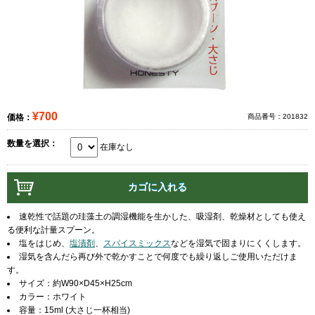
¥700
価格：
商品番号：201832
数量を選択：
在庫なし
速乾性で話題の珪藻土の調湿機能を生かした、吸湿剤、乾燥材としても使え
る便利な計量スプーン。
塩をはじめ、
塩漬剤
、
スパイスミックス
などを湿気で固まりにくくします。
湿気を含んだら再び外で乾かすことで何度でも繰り返しご使用いただけま
す。
サイズ：約W90×D45×H25cm
カラー：ホワイト
容量：15ml (大さじ一杯相当)