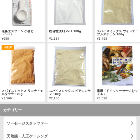
珪藻土スプーン 小さじ
総合塩漬剤 P-31 100g
スパイスミックス ウインナー
（5ml）
ブルスチェン 100g
¥650
¥1,134
¥1,458
NEW
スパイスミックス リヨナ・モ
スパイスミックス ビアシンケ
書籍「ドイツソーセージをつ
ルタデラ 100g
ン 100g
くる」
¥1,566
¥2,106
¥3,520
カテゴリー
ソーセージスタッファー
天然腸・人工ケーシング