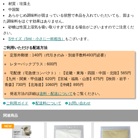
材質：珪藻土
中国製
あらかじめ調味料が固まっている状態で本品を入れていただいても、固まっ
た調味料をほぐす効果はありません。
砂糖は性質上湿気を吸い取りすぎて固まる場合がございますのでご注意くだ
さい。
Sサイズ（5ml・小さじ一杯相当）
もございます。
ご利用いただける配送方法
定形外郵便：140円（代引きのみ・別途手数料493円必要）
レターパックプラス：600円
宅配便（宅急便コンパクト）：【近畿・東海・四国・中国・北陸】565円
【九州・関東・甲信越】620円 【宮城・福島・山形】675円 【秋田・岩手・
青森】730円 【北海道】1060円 【沖縄】895円
発送方法の詳細は
送料・配送について
をご覧ください。
ご利用ガイド
配送料について
お問い合わせ
関連商品
NEW