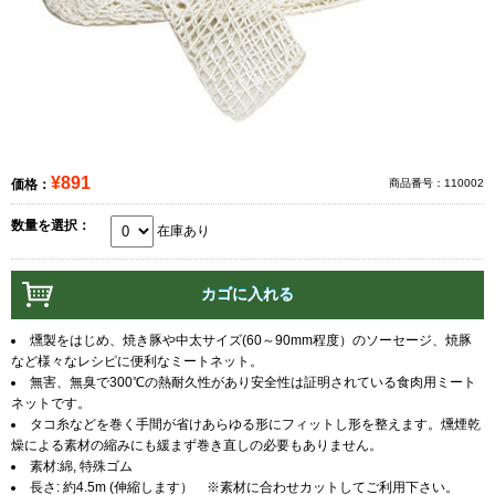
¥891
価格：
商品番号：110002
数量を選択：
在庫あり
燻製をはじめ、焼き豚や中太サイズ(60～90mm程度）のソーセージ、焼豚
など様々なレシピに便利なミートネット。
無害、無臭で300℃の熱耐久性があり安全性は証明されている食肉用ミート
ネットです。
タコ糸などを巻く手間が省けあらゆる形にフィットし形を整えます。燻煙乾
燥による素材の縮みにも緩まず巻き直しの必要もありません。
素材:綿, 特殊ゴム
長さ: 約4.5m (伸縮します） ※素材に合わせカットしてご利用下さい。