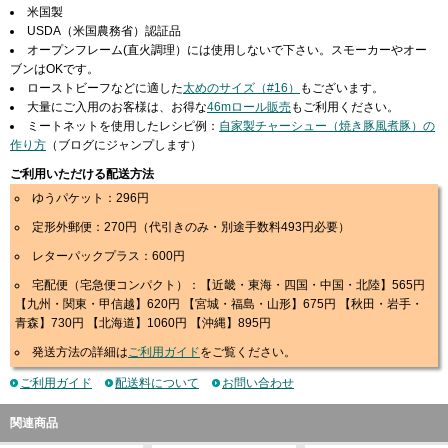
米国製
USDA（米国農務省）認証品
オープンフレーム(直火調理）には使用しないで下さい。スモーカーやオー
ブンはOKです。
ローストビーフなどに適した
太めのサイズ（#16）
もございます。
大量にご入用のお客様は、お得な
46mロール販売
もご利用ください。
ミートネットを使用したレシピ例：
自家製チャーシュー（焼き豚風煮豚）の
作り方
（ブログにジャンプします）
ご利用いただける配送方法
ゆうパケット：296円
定形外郵便：270円（代引きのみ・別途手数料493円必要）
レターパックプラス：600円
宅配便（宅急便コンパクト）：【近畿・東海・四国・中国・北陸】565円
【九州・関東・甲信越】620円 【宮城・福島・山形】675円 【秋田・岩手・
青森】730円 【北海道】1060円 【沖縄】895円
発送方法の詳細は
ご利用ガイド
をご覧ください。
ご利用ガイド
配送料について
お問い合わせ
関連商品