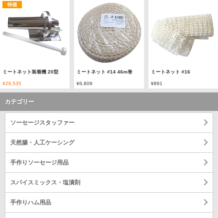
特価
ミートネット装着機 20型
ミートネット #14 46m巻
ミートネット #16
¥29,535
¥6,809
¥891
カテゴリー
ソーセージスタッファー
天然腸・人工ケーシング
手作りソーセージ用品
スパイスミックス・塩漬剤
手作りハム用品